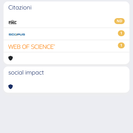
Citazioni
ND
1
1
social impact
Powered by
IRIS
-
about IRIS
-
Utilizzo dei cookie
-
Privacy
Copyright © 2026