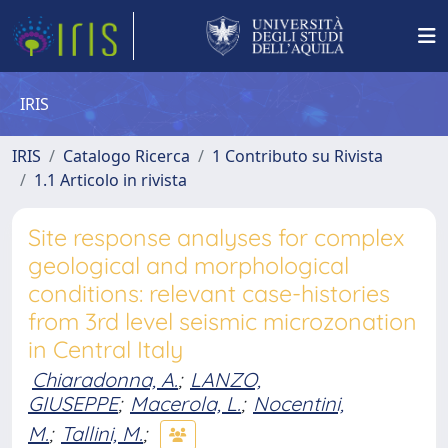
IRIS
IRIS
Catalogo Ricerca
1 Contributo su Rivista
1.1 Articolo in rivista
Site response analyses for complex
geological and morphological
conditions: relevant case-histories
from 3rd level seismic microzonation
in Central Italy
Chiaradonna, A.
;
LANZO,
GIUSEPPE
;
Macerola, L.
;
Nocentini,
M.
;
Tallini, M.
;