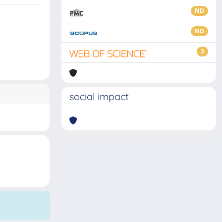
ND
ND
3
social impact