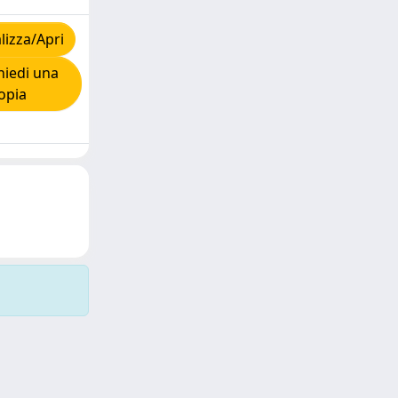
lizza/Apri
iedi una
opia