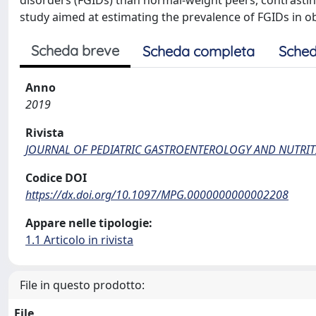
disorders (FGIDs) than normal-weight peers, contrastin
study aimed at estimating the prevalence of FGIDs in 
Scheda breve
Scheda completa
Sched
Anno
2019
Rivista
JOURNAL OF PEDIATRIC GASTROENTEROLOGY AND NUTRI
Codice DOI
https://dx.doi.org/10.1097/MPG.0000000000002208
Appare nelle tipologie:
1.1 Articolo in rivista
File in questo prodotto:
File