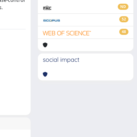
ase-control
s.
ND
52
48
social impact