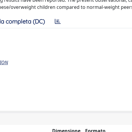
g results have been reported. The present observational, c
obese/overweight children compared to normal-weight peer
a completa (DC)
TION
Dimensione
Formato