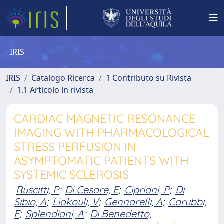
IRIS
IRIS
Catalogo Ricerca
1 Contributo su Rivista
1.1 Articolo in rivista
CARDIAC MAGNETIC RESONANCE
IMAGING WITH PHARMACOLOGICAL
STRESS PERFUSION IN
ASYMPTOMATIC PATIENTS WITH
SYSTEMIC SCLEROSIS
Ruscitti, P
;
Di Cesare, E
;
Cipriani, P
;
Di
Sibio, A
;
Liakouli, V
;
Gennarelli, A
;
Carubbi,
F
;
Splendiani, A
;
Di Benedetto,