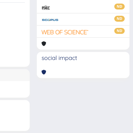
ND
ND
ND
social impact