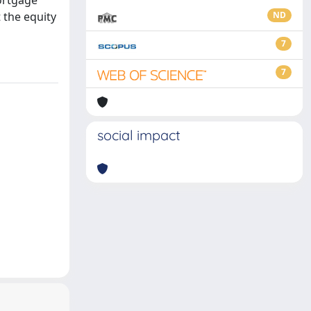
mortgage
 the equity
ND
7
7
social impact