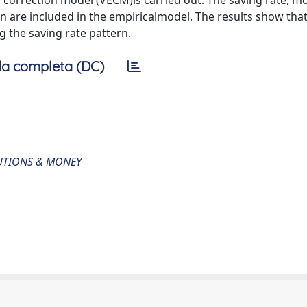
r correction model (VECM)is carried out. The saving rate, 
on are included in the empiricalmodel. The results show that
g the saving rate pattern.
a completa (DC)
TUTIONS & MONEY