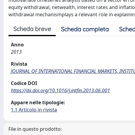
multivariate timeseries analysis based on a vector erro
equity withdrawal, netwealth, interest rates and inflati
withdrawal mechanismplays a relevant role in explainin
Scheda breve
Scheda completa
Sched
Anno
2013
Rivista
JOURNAL OF INTERNATIONAL FINANCIAL MARKETS, INSTI
Codice DOI
https://dx.doi.org/10.1016/j.intfin.2013.06.001
Appare nelle tipologie:
1.1 Articolo in rivista
File in questo prodotto: