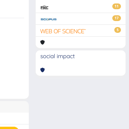
11
17
5
social impact