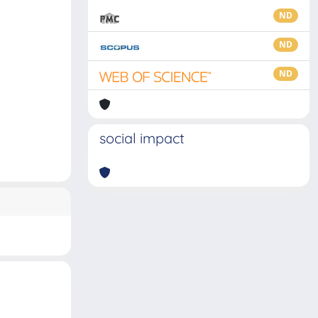
ND
ND
ND
social impact