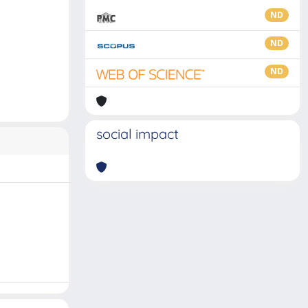
ND
ND
ND
social impact