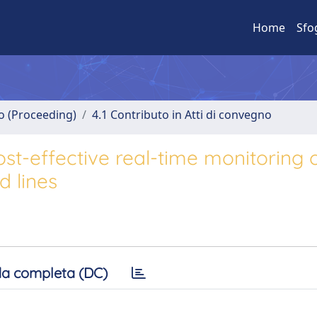
Home
Sfo
no (Proceeding)
4.1 Contributo in Atti di convegno
st-effective real-time monitoring 
d lines
a completa (DC)