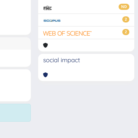
ND
2
2
social impact