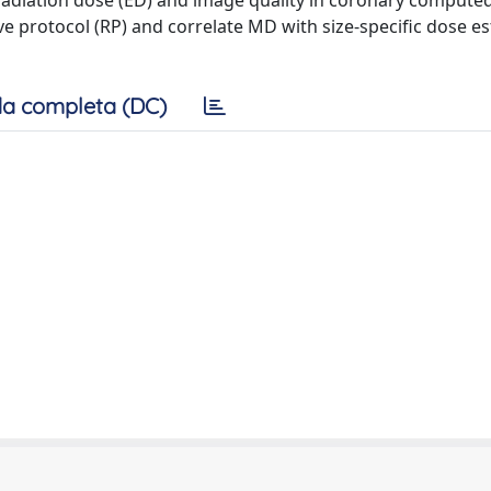
adiation dose (ED) and image quality in coronary compute
 protocol (RP) and correlate MD with size-specific dose e
a completa (DC)