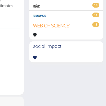
d
stimates
10
15
13
social impact