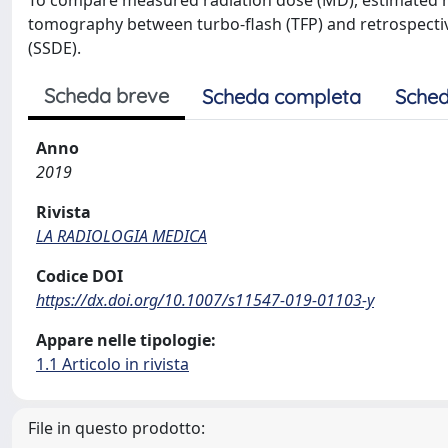
To compare measured radiation dose (MD), estimated r
tomography between turbo-flash (TFP) and retrospective
(SSDE).
Scheda breve
Scheda completa
Sched
Anno
2019
Rivista
LA RADIOLOGIA MEDICA
Codice DOI
https://dx.doi.org/10.1007/s11547-019-01103-y
Appare nelle tipologie:
1.1 Articolo in rivista
File in questo prodotto: