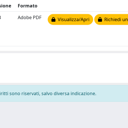
sione
Formato
B
Adobe PDF
Visualizza/Apri
Richiedi un
ritti sono riservati, salvo diversa indicazione.