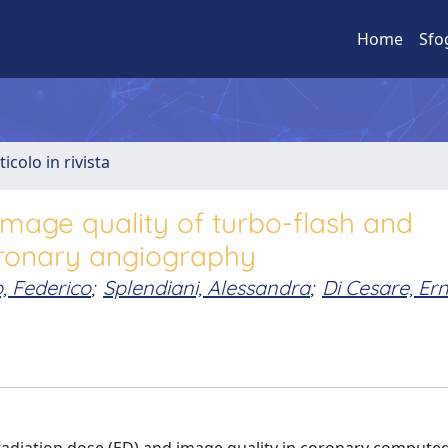
Home
Sfo
ticolo in rivista
image quality of turbo-flash and
oronary angiography
, Federico
;
Splendiani, Alessandra
;
Di Cesare, Er