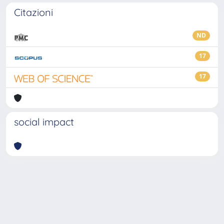
Citazioni
ND
17
17
social impact
Powered by
IRIS
-
about IRIS
-
Utilizzo dei cookie
-
Privacy
Copyright © 2026