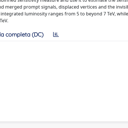
binned sensitivity measure and use it to estimate the sensit
d merged prompt signals, displaced vertices and the invisi
b integrated luminosity ranges from 5 to beyond 7 TeV, while
TeV.
a completa (DC)