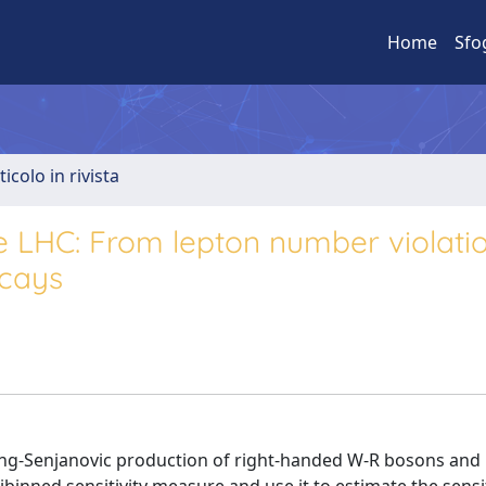
Home
Sfo
ticolo in rivista
 LHC: From lepton number violatio
ecays
Keung-Senjanovic production of right-handed W-R bosons and