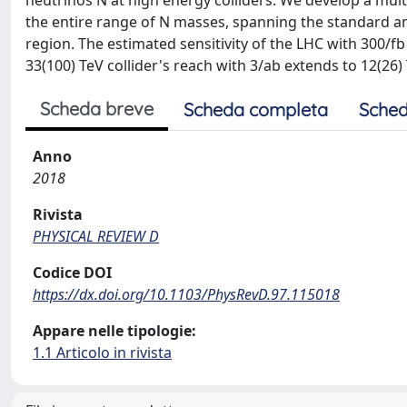
neutrinos N at high energy colliders. We develop a multi
the entire range of N masses, spanning the standard an
region. The estimated sensitivity of the LHC with 300/f
33(100) TeV collider's reach with 3/ab extends to 12(26) 
Scheda breve
Scheda completa
Sched
Anno
2018
Rivista
PHYSICAL REVIEW D
Codice DOI
https://dx.doi.org/10.1103/PhysRevD.97.115018
Appare nelle tipologie:
1.1 Articolo in rivista