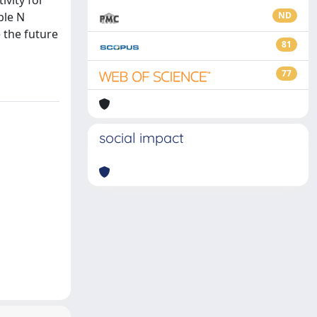
ivity for
ble N
ND
 the future
81
77
social impact