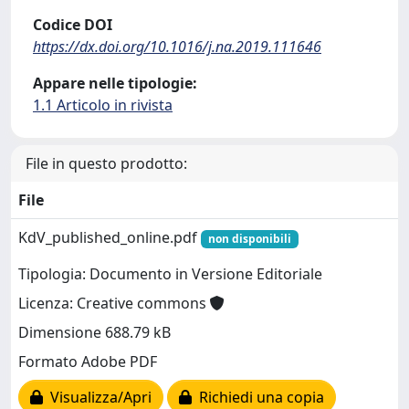
Codice DOI
https://dx.doi.org/10.1016/j.na.2019.111646
Appare nelle tipologie:
1.1 Articolo in rivista
File in questo prodotto:
File
KdV_published_online.pdf
non disponibili
Tipologia: Documento in Versione Editoriale
Licenza: Creative commons
Dimensione 688.79 kB
Formato Adobe PDF
Visualizza/Apri
Richiedi una copia