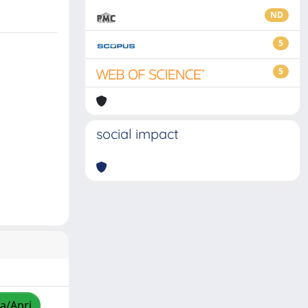
ND
5
5
social impact
za/Apri