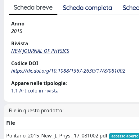
Scheda breve
Scheda completa
Sched
Anno
2015
Rivista
NEW JOURNAL OF PHYSICS
Codice DOI
https://dx.doi.org/10.1088/1367-2630/17/8/081002
Appare nelle tipologie:
1.1 Articolo in rivista
File in questo prodotto:
File
Politano_2015_New_J._Phys._17_081002.pdf
accesso aperto