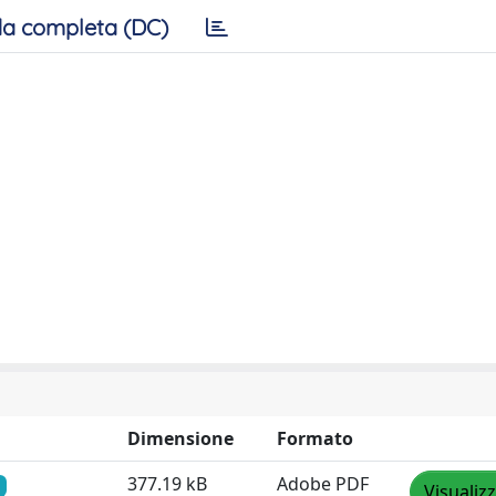
a completa (DC)
Dimensione
Formato
377.19 kB
Adobe PDF
Visualiz