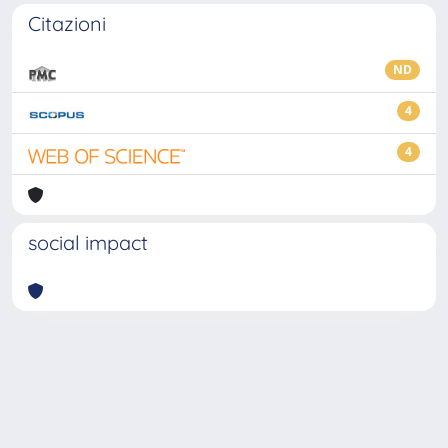
Citazioni
ND
4
4
social impact
Powered by
IRIS
-
about IRIS
-
Utilizzo dei cookie
-
Privacy
Copyright © 2026