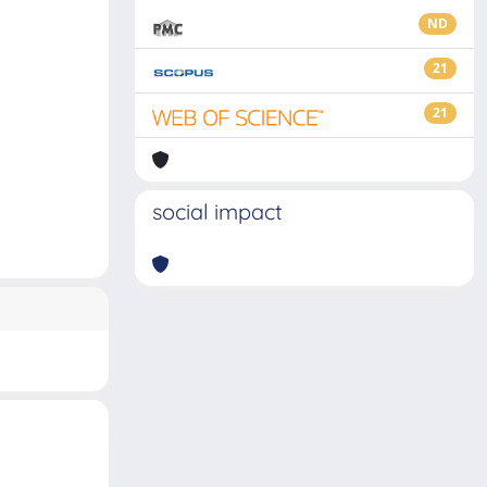
ND
21
21
social impact