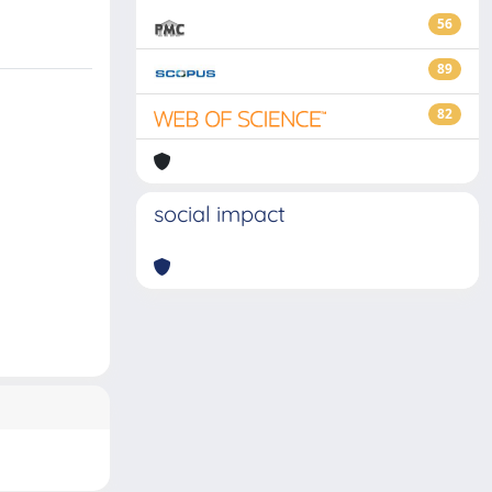
56
89
82
social impact