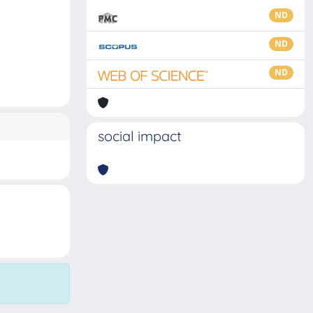
ND
ND
ND
social impact