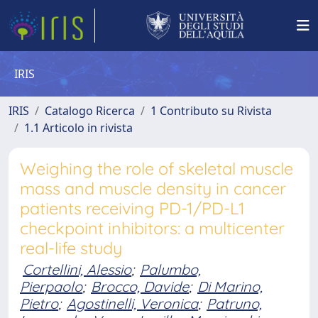
IRIS
IRIS
Catalogo Ricerca
1 Contributo su Rivista
1.1 Articolo in rivista
Weighing the role of skeletal muscle
mass and muscle density in cancer
patients receiving PD-1/PD-L1
checkpoint inhibitors: a multicenter
real-life study
Cortellini, Alessio
;
Palumbo,
Pierpaolo
;
Brocco, Davide
;
Di Marino,
Pietro
;
Agostinelli, Veronica
;
Patruno,