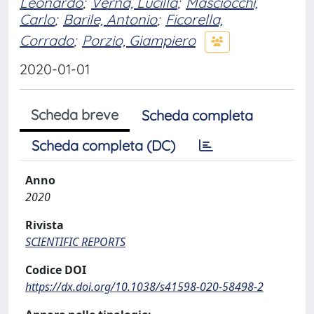
Leonardo
;
Verna, Lucilla
;
Masciocchi,
Carlo
;
Barile, Antonio
;
Ficorella,
Corrado
;
Porzio, Giampiero
2020-01-01
Scheda breve
Scheda completa
Scheda completa (DC)
Anno
2020
Rivista
SCIENTIFIC REPORTS
Codice DOI
https://dx.doi.org/10.1038/s41598-020-58498-2