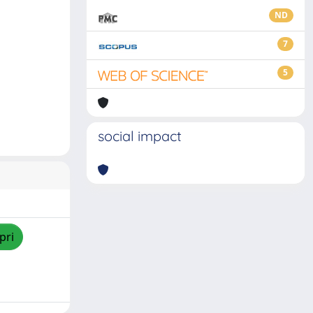
ND
7
5
social impact
pri