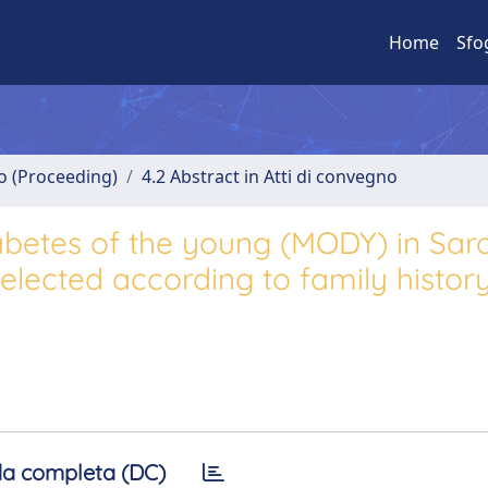
Home
Sfo
no (Proceeding)
4.2 Abstract in Atti di convegno
abetes of the young (MODY) in Sar
lected according to family history
a completa (DC)