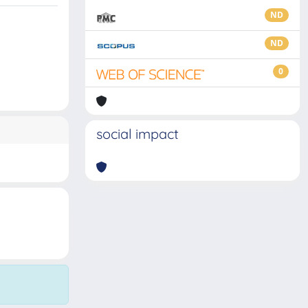
ND
ND
0
social impact