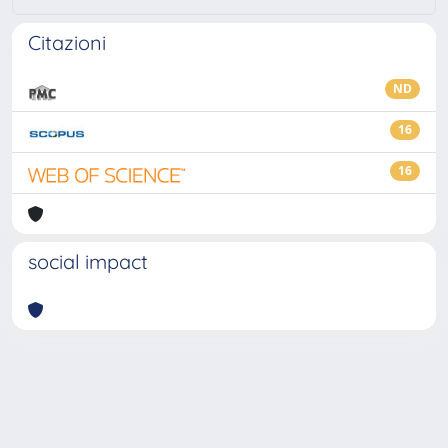
Citazioni
ND
16
16
social impact
Powered by
IRIS
-
about IRIS
-