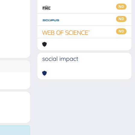
ND
ND
ND
social impact