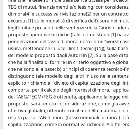
finanziaria delle formule della Banca d’Italia per il calcol
TEG di mutui, finanziamenti e/o leasing, con considerazi
di mora[4] e successiva rivisitazione[2] per un contra
excursus[1] sulle modalità di verifica dell’usura nei mu
legittimità e presenti nelle sentenze della Giurisprudenz
proposte operative tecniche (tale ultimo studio[1] ha avu
ponderazione del tasso di mora, noto come “worst case”
usura, mettendone in luce i limiti tecnici[11]); sulla base d
del modello proposto dagli Autori in [2]. Sulla base di 
che ha la finalità di fornire un criterio oggettivo e globa
che ne sono alla base; b) principi di coerenza tecnico-fina
distinguono tale modello dagli altri in uso nelle sentenz
esplicito richiamo al “divieto di capitalizzazione degli i
comporta, per il calcolo degli interessi di mora, l’appli
del TAEG/TEGM/TEG è ottenuta, applicando la legge dell
proposto, sarà tenuto in considerazione, come già avven
effettivo globale), ottenuto con il modello matematico c
risulta pari al TAN di mora (tasso nominale di mora). Ci
capitalizzazione, come la normativa richiede. A differe