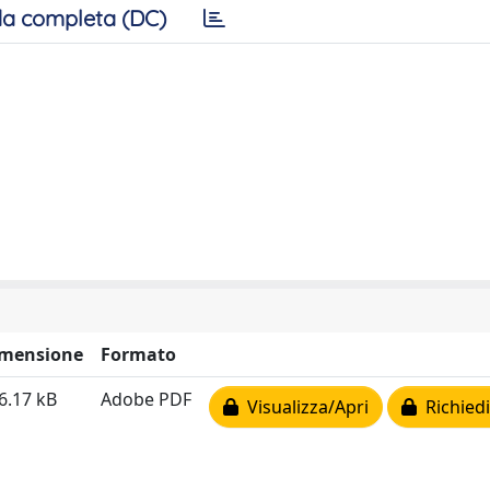
a completa (DC)
mensione
Formato
6.17 kB
Adobe PDF
Visualizza/Apri
Richiedi