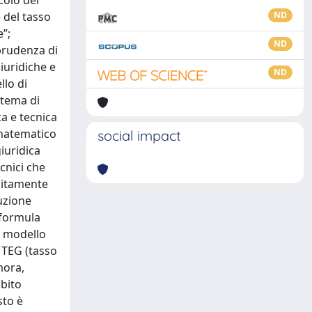
colo del
 del tasso
ND
”;
ND
sprudenza di
iuridiche e
ND
llo di
 tema di
ca e tecnica
 matematico
social impact
giuridica
ecnici che
olitamente
cuzione
 formula
l modello
 TEG (tasso
mora,
ubito
sto è