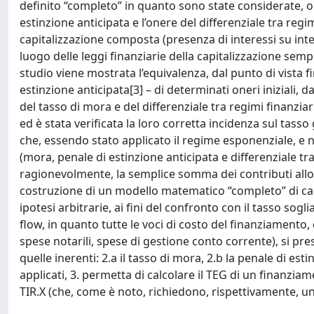
definito “completo” in quanto sono state considerate, olt
estinzione anticipata e l’onere del differenziale tra regim
capitalizzazione composta (presenza di interessi su inter
luogo delle leggi finanziarie della capitalizzazione semp
studio viene mostrata l’equivalenza, dal punto di vista f
estinzione anticipata[3] – di determinati oneri iniziali, 
del tasso di mora e del differenziale tra regimi finanziar
ed è stata verificata la loro corretta incidenza sul tasso
che, essendo stato applicato il regime esponenziale, e no
(mora, penale di estinzione anticipata e differenziale tr
ragionevolmente, la semplice somma dei contributi allo s
costruzione di un modello matematico “completo” di calc
ipotesi arbitrarie, ai fini del confronto con il tasso sogl
flow, in quanto tutte le voci di costo del finanziamen
spese notarili, spese di gestione conto corrente), si pre
quelle inerenti: 2.a il tasso di mora, 2.b la penale di esti
applicati, 3. permetta di calcolare il TEG di un finanzia
TIR.X (che, come è noto, richiedono, rispettivamente, un