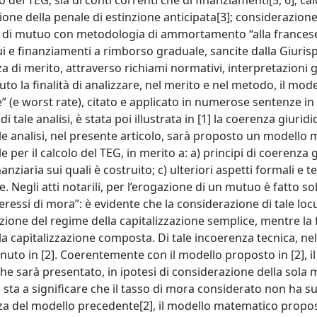
o del TEG, sia di conti correnti che di finanziamenti[5, 6]; cal
one della penale di estinzione anticipata[3]; considerazione
tto di mutuo con metodologia di ammortamento “alla francese
tui e finanziamenti a rimborso graduale, sancite dalla Giuri
a di merito, attraverso richiami normativi, interpretazioni g
to la finalità di analizzare, nel merito e nel metodo, il mode
 (e worst rate), citato e applicato in numerose sentenze in
i tale analisi, è stata poi illustrata in [1] la coerenza giuridi
tale analisi, nel presente articolo, sarà proposto un modello
le per il calcolo del TEG, in merito a: a) principi di coerenza 
nziaria sui quali è costruito; c) ulteriori aspetti formali e t
e. Negli atti notarili, per l’erogazione di un mutuo è fatto s
nteressi di mora”: è evidente che la considerazione di tale lo
cazione del regime della capitalizzazione semplice, mentre la
a capitalizzazione composta. Di tale incoerenza tecnica, ne
uto in [2]. Coerentemente con il modello proposto in [2], il
he sarà presentato, in ipotesi di considerazione della sola 
ò sta a significare che il tasso di mora considerato non ha s
nza del modello precedente[2], il modello matematico propo