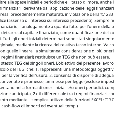
re alle spese iniziali e periodiche e il tasso di mora, anche 
i finanziari, derivante dall’applicazione delle leggi finanziari
essi precedentemente maturati, in violazione dell’art.1283 c.
lice (assenza di interessi su interessi precedenti). Sempre 
inanziario, - analogamente a quanto fatto per l’onere della 
da detrarre al capitale finanziato, come quantificazione del c
i. Tutti gli oneri iniziali determinati sono stati singolarmen
 globale, mediante la ricerca del relativo tasso interno. Va 
n quello lineare, la simultanea considerazione di più oneri i
a regimi finanziari) restituisce un TEG che non può essere,
tesso TEG dei singoli oneri. L’obiettivo del presente lavoro 
olo del TEG, che: 1. rappresenti una metodologia oggettiva
ia per la verifica dell’usura, 2. consenta di disporre di adegua
to, convenute e promesse, ammesse per legge (escluse impost
sentano nella forma di oneri iniziali e/o oneri periodici, co
nzione anticipata, 2.c il differenziale tra i regimi finanziari 
mento mediante il semplice utilizzo delle funzioni EXCEL: TIR
 cash-flow di importi ed eventuali tempi)