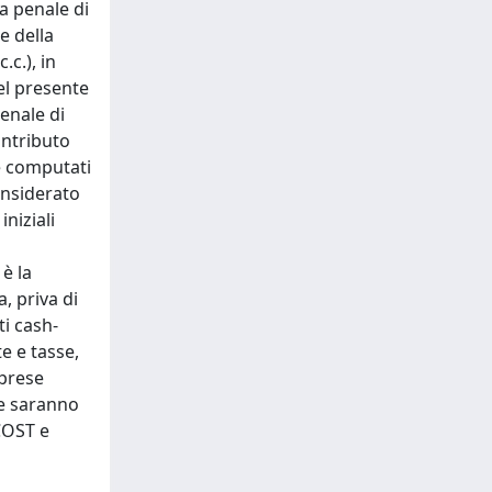
la penale di
e della
c.), in
nel presente
penale di
ontributo
te computati
considerato
niziali
è la
, priva di
ti cash-
e e tasse,
mprese
che saranno
.COST e