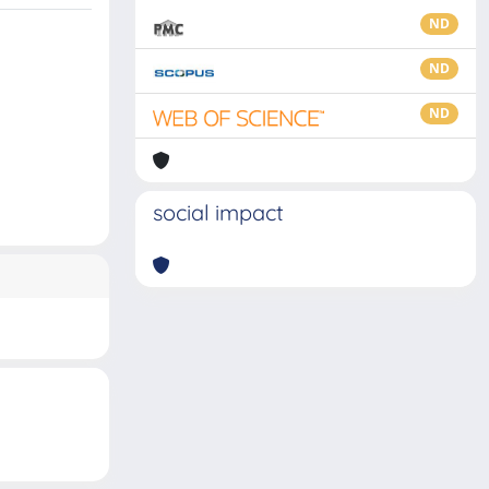
ND
ND
ND
social impact