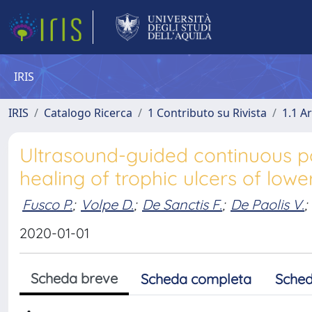
IRIS
IRIS
Catalogo Ricerca
1 Contributo su Rivista
1.1 Ar
Ultrasound-guided continuous po
healing of trophic ulcers of lowe
Fusco P.
;
Volpe D.
;
De Sanctis F.
;
De Paolis V.
;
2020-01-01
Scheda breve
Scheda completa
Sched