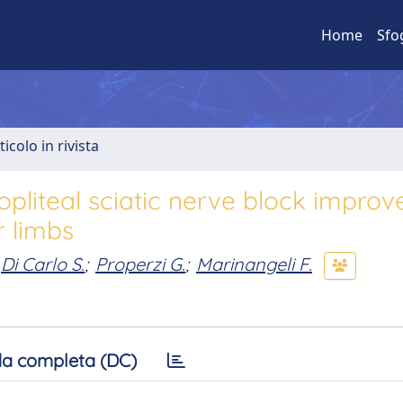
Home
Sfo
ticolo in rivista
pliteal sciatic nerve block improv
r limbs
Di Carlo S.
;
Properzi G.
;
Marinangeli F.
a completa (DC)