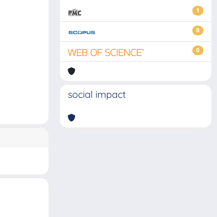
1
0
0
social impact