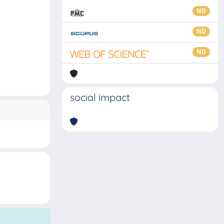
ND
ND
ND
social impact