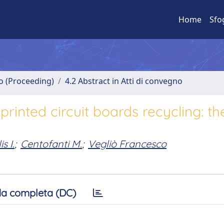
Home
Sfo
no (Proceeding)
4.2 Abstract in Atti di convegno
rinted circuit boards recycling: th
s I.
;
Centofanti M.
;
Vegliò Francesco
a completa (DC)