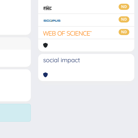
ND
ND
ND
social impact