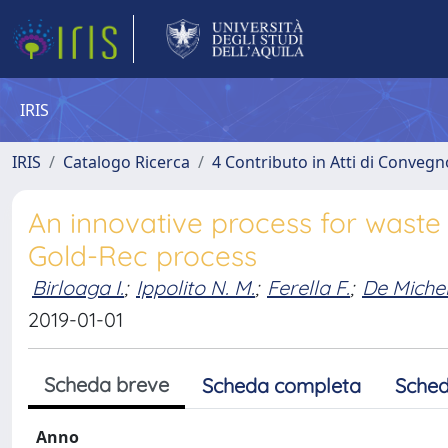
IRIS
IRIS
Catalogo Ricerca
4 Contributo in Atti di Conveg
An innovative process for waste p
Gold-Rec process
Birloaga I.
;
Ippolito N. M.
;
Ferella F.
;
De Micheli
2019-01-01
Scheda breve
Scheda completa
Sched
Anno