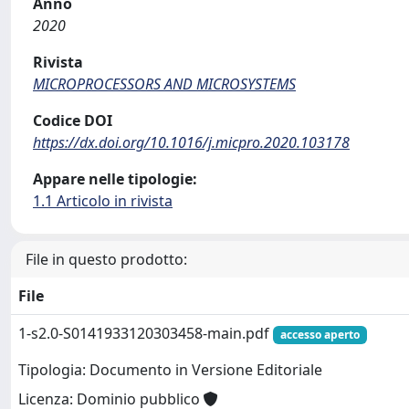
Anno
2020
Rivista
MICROPROCESSORS AND MICROSYSTEMS
Codice DOI
https://dx.doi.org/10.1016/j.micpro.2020.103178
Appare nelle tipologie:
1.1 Articolo in rivista
File in questo prodotto:
File
1-s2.0-S0141933120303458-main.pdf
accesso aperto
Tipologia: Documento in Versione Editoriale
Licenza: Dominio pubblico