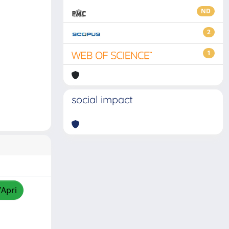
ND
2
1
social impact
/Apri