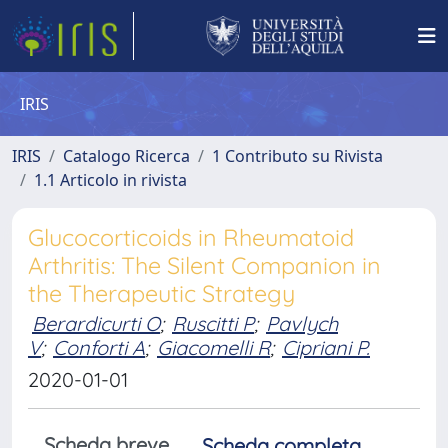
IRIS
IRIS
Catalogo Ricerca
1 Contributo su Rivista
1.1 Articolo in rivista
Glucocorticoids in Rheumatoid
Arthritis: The Silent Companion in
the Therapeutic Strategy
Berardicurti O
;
Ruscitti P
;
Pavlych
V
;
Conforti A
;
Giacomelli R
;
Cipriani P.
2020-01-01
Scheda breve
Scheda completa