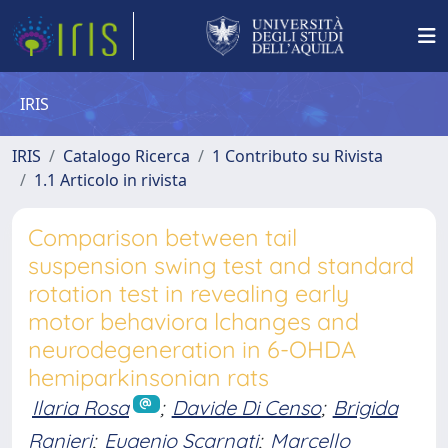
IRIS
IRIS
Catalogo Ricerca
1 Contributo su Rivista
1.1 Articolo in rivista
Comparison between tail
suspension swing test and standard
rotation test in revealing early
motor behaviora lchanges and
neurodegeneration in 6-OHDA
hemiparkinsonian rats
Ilaria Rosa
;
Davide Di Censo
;
Brigida
Ranieri
;
Eugenio Scarnati
;
Marcello