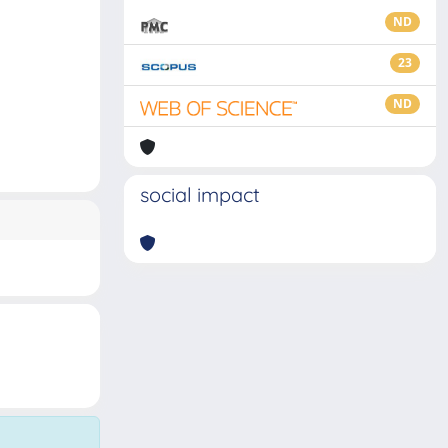
ND
23
ND
social impact