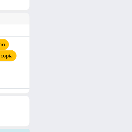
pri
 copia