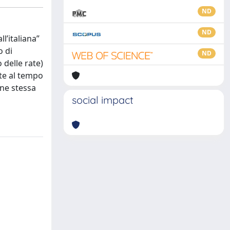
ND
ND
l’italiana”
o di
ND
delle rate)
nte al tempo
one stessa
social impact