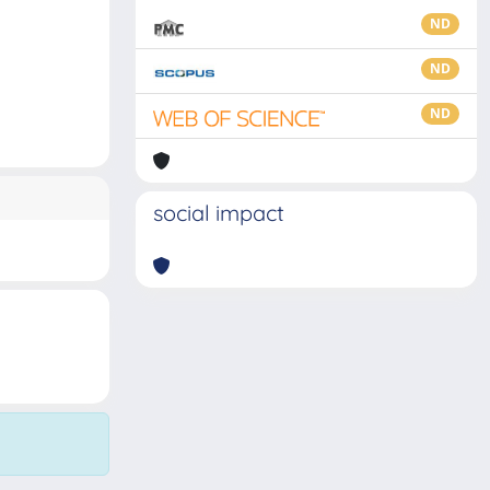
ND
ND
ND
social impact