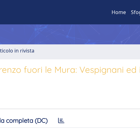
Home
Sfo
ticolo in rivista
renzo fuori le Mura: Vespignani ed i
a completa (DC)