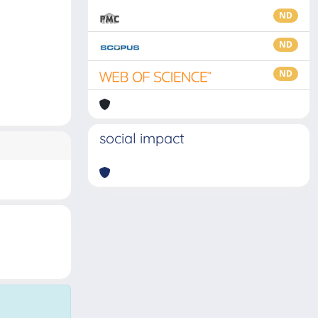
ND
ND
ND
social impact