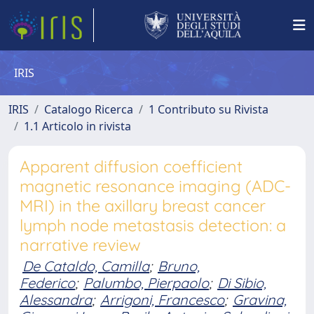
IRIS
IRIS
Catalogo Ricerca
1 Contributo su Rivista
1.1 Articolo in rivista
Apparent diffusion coefficient
magnetic resonance imaging (ADC-
MRI) in the axillary breast cancer
lymph node metastasis detection: a
narrative review
De Cataldo, Camilla
;
Bruno,
Federico
;
Palumbo, Pierpaolo
;
Di Sibio,
Alessandra
;
Arrigoni, Francesco
;
Gravina,