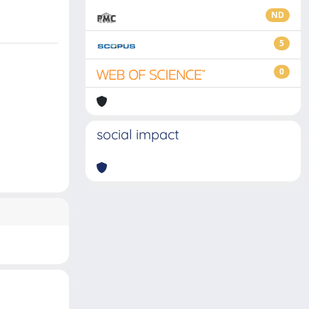
ND
5
0
social impact