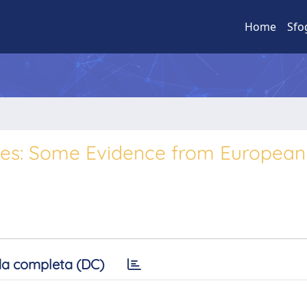
Home
Sfo
ates: Some Evidence from European
a completa (DC)