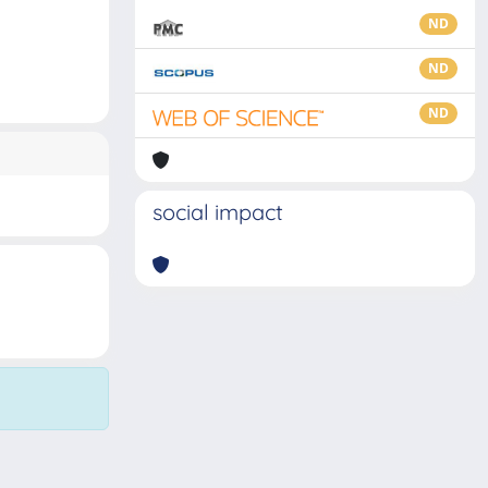
ND
ND
ND
social impact