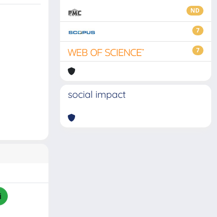
ND
7
7
social impact
i