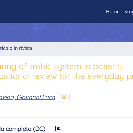
Home
Sfo
ticolo in rivista
ng of limbic system in patients
pictorial review for the everyday p
avina, Giovanni Luca
a completa (DC)