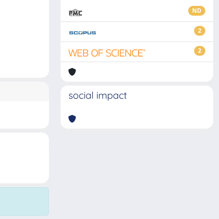
ND
2
2
social impact