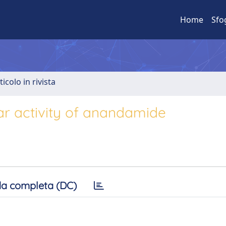
Home
Sfo
ticolo in rivista
lar activity of anandamide
a completa (DC)