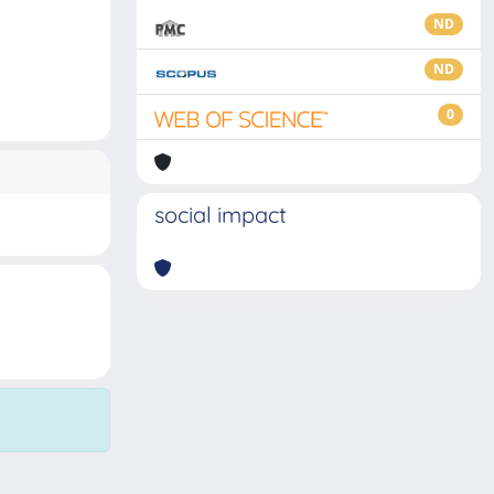
ND
ND
0
social impact