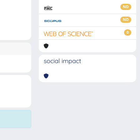
ND
ND
0
social impact