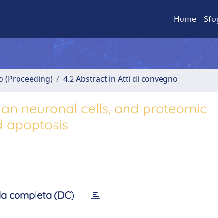
Home
Sfo
no (Proceeding)
4.2 Abstract in Atti di convegno
n neuronal cells, and proteomic
 apoptosis
a completa (DC)