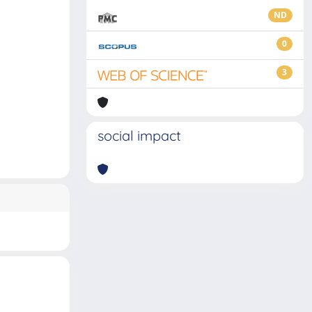
ND
0
3
social impact