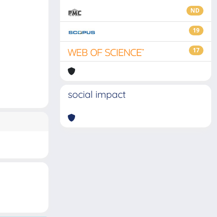
ND
19
17
social impact