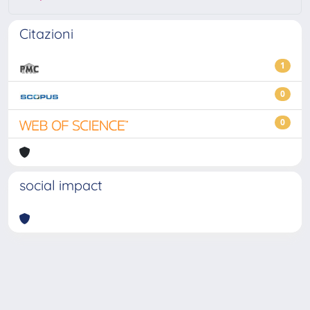
Citazioni
1
0
0
social impact
Powered by
IRIS
-
about IRIS
-