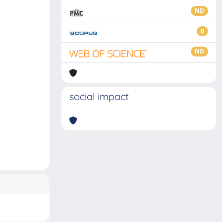
ND
0
ND
social impact