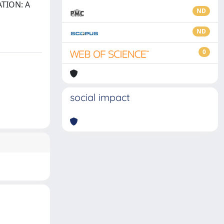
TION: A
ND
ND
0
social impact