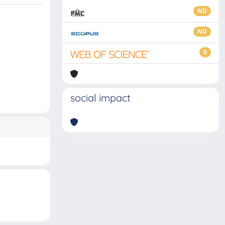
ND
ND
0
social impact