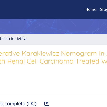
Home
Sfo
ticolo in rivista
operative Karakiewicz Nomogram In
ith Renal Cell Carcinoma Treated W
a completa (DC)